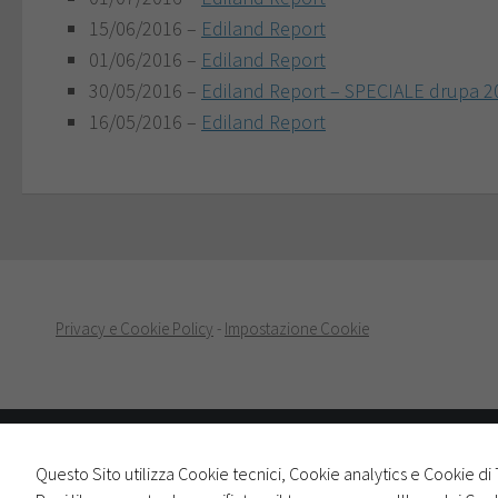
15/06/2016 –
Ediland Report
01/06/2016 –
Ediland Report
30/05/2016 –
Ediland Report – SPECIALE drupa 2
16/05/2016 –
Ediland Report
Privacy e Cookie Policy
-
Impostazione Cookie
Questo Sito utilizza Cookie tecnici, Cookie analytics e Cookie di 