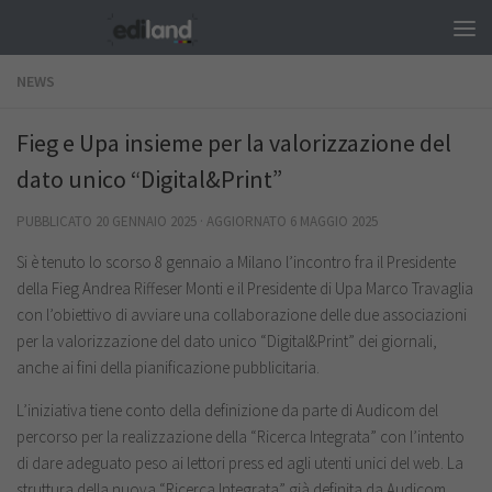
Salta al contenuto
NEWS
Fieg e Upa insieme per la valorizzazione del
dato unico “Digital&Print”
PUBBLICATO
20 GENNAIO 2025
· AGGIORNATO
6 MAGGIO 2025
Si è tenuto lo scorso 8 gennaio a Milano l’incontro fra il Presidente
della Fieg Andrea Riffeser Monti e il Presidente di Upa Marco Travaglia
con l’obiettivo di avviare una collaborazione delle due associazioni
per la valorizzazione del dato unico “Digital&Print” dei giornali,
anche ai fini della pianificazione pubblicitaria.
L’iniziativa tiene conto della definizione da parte di Audicom del
percorso per la realizzazione della “Ricerca Integrata” con l’intento
di dare adeguato peso ai lettori press ed agli utenti unici del web. La
struttura della nuova “Ricerca Integrata” già definita da Audicom